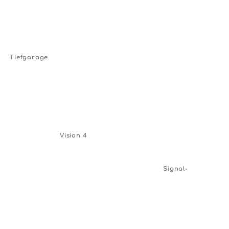
2024
→ view project
Schwellenwert
Tiefgarage