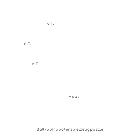
2025
→ view project
o.T.
o.T.
o.T.
Haus